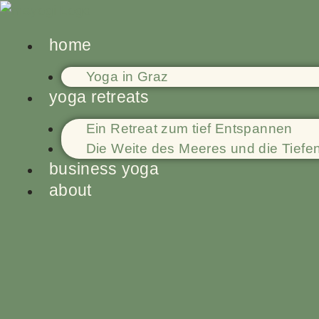
Zum
Inhalt
home
springen
Yoga in Graz
yoga retreats
Ein Retreat zum tief Entspannen
Die Weite des Meeres und die Tiefe
business yoga
about