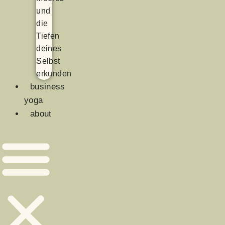
und
die
Tiefen
deines
Selbst
erkunden
business
yoga
about