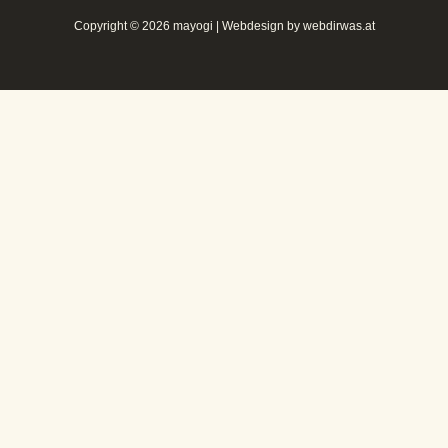
Copyright © 2026 mayogi | Webdesign by
webdirwas.at
home
Yoga in Graz
yoga retreats
Yoga Deep Dive Retreat
Die Weite des Meeres und die Tiefen
deines Selbst erkunden
business yoga
about mayogi
get in touch
partner & cooperations